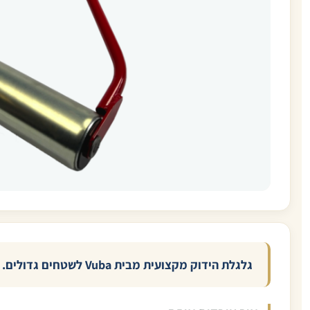
גלגלת הידוק מקצועית מבית Vuba לשטחים גדולים. המשקל הכבד שלה דוחס את שכבת הרזין בצורה אחידה ומדויקת — והמתקין עובד בעמידה במקום על הברכיים.