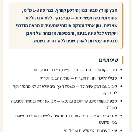
חצץ קוורץ טבעי בגוון טיריאן קוורץ, בגריסה 1-3 מ"מ,
שטוף ומיובש תעשייתית — מגיע נקי, ללא אבק וללא
שאריות. גוון אחיד ומרקם איכותי שמעניקים מראה מודרני
ויוקרתי לכל פינה בגינה, והצפיפות הגבוהה של האבן
מבטיחה עמידות לאורך שנים ללא דהייה בשמש.
שימושים
חיפוי דקורטיבי בגינה — סביב עצים, באדניות ובערוגות
שבילי הליכה, חניות וחצרות — מראה טבעי ויוקרתי
קיבוע עם דבק איזיהולד — משטח חצץ יציב שלא זז, לא מתפזר וקל
לתחזוקה
מצע לאקווריומים, טרריומים ובונסאי — אבן אינרטית ובטוחה לסביבה
רטובה
אגרגט לטראצו — גריסה אחידה המתאימה ליציקות טראצו ומשטחי
בטון מלוטש
עיצוב ערוגות, גני סלעים ושבילי נוי