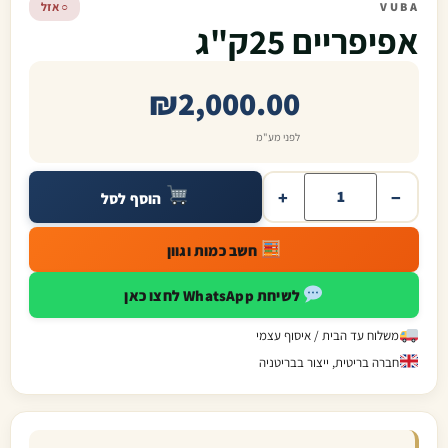
VUBA
○ אזל
אפיפריים 25ק"ג
₪
2,000.00
לפני מע"מ
+
−
הוסף לסל
חשב כמות וגוון
לשיחת WhatsApp לחצו כאן
משלוח עד הבית / איסוף עצמי
חברה בריטית, ייצור בבריטניה