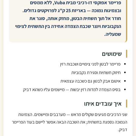
פריימר אפוקסי דו-רכיבי מבית Vuba, ללא ממסים
ובצמיגות נמוכה — באריזת 25 ק"ג לפרויקטים גדולים.
חודר אל תוך תשתית הבטון, מחזק אותה, סוגר את
הנקבוביות ויוצר שכבת הצמדה אחידה בין התשתית לציפוי
שמעליה.
שימושים
פריימר לבטון לפני ציפויים ושכבות רזין
חיזוק תשתיות וסגירת נקבוביות
איטום אבק לבטון גם כשכבה עצמאית
בסיס הצמדה למדות רזין יבשות — מיישמים עליו כשהוא דביק
איך עובדים איתו
שני הרכיבים מגיעים שקולים מראש — מערבבים ומיישמים. הצמיגות
הנמוכה נספגת בתשתית; את השכבה הבאה אפשר ליישם בעוד הפריימר
דביק.