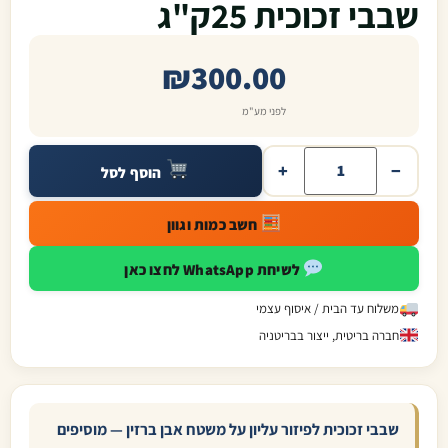
שבבי זכוכית 25ק"ג
₪
300.00
לפני מע"מ
+
−
הוסף לסל
חשב כמות וגוון
לשיחת WhatsApp לחצו כאן
משלוח עד הבית / איסוף עצמי
חברה בריטית, ייצור בבריטניה
שבבי זכוכית לפיזור עליון על משטח אבן ברזין — מוסיפים