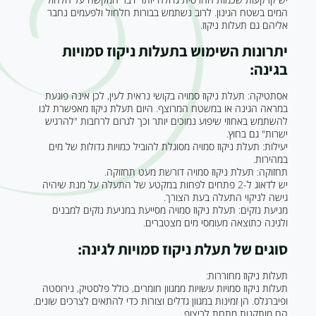
המים בשטח הגינון. לרוב נשתמש בבורות חלחול ולפעמים נחבר
אליהם גם תעלות ניקוז.
יתרונות השימוש בתעלות ניקוז סמויות
בגינה:
אסתטיקה: תעלת ניקוז סמויה בקושי נראית לעין, לכן אינה פוגעת
במראה הגינה או במשטח המרוצף. היום תעלת ניקוז מאפשרת לנו
להשתמש באחוזי שיפוע נמוכים יותר וכך לגרום לרחבות "להרגיש
ישרות" גם בחוץ.
יעילות: תעלת ניקוז סמויה מסוגלת להוביל כמויות גדולות של מים
במהירות.
תחזוקה: תעלת ניקוז סמויה דורשת מעט תחזוקה.
יש לדאוג ל-2 פתחים לפחות במקטע של התעלה על מנת שיהיה
גישה לניקוי התעלה בעת הצורך.
מניעת נזקים: תעלת ניקוז סמויה מסייעת במניעת נזקים למבנים
ולגינה כתוצאה מעומסי מים מצטברים.
סוגים של תעלת ניקוז סמויות לגינה:
תעלות ניקוז מחוררות:
תעלות ניקוז סמויות עשויות ממגוון חומרים, כולל פלסטיק, נירוסטה
ופיברגלס. הן זמינות במגוון גדלים וצורות כדי להתאים לצרכים שונים.
הם מותקנות מתחת לריצוף.