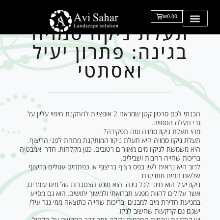
₪
₪
0.00
0.00
תעלת ניקוז סמויה
בגינה: פתרון יעיל
ואסתטי
הכנתי לכם סרטון קטן שמראה 2 אופציות להתקנת חיפוי עליון על
גבי תעלה הסמויה.
מהי תעלת ניקוז סמויה ומה תפקידה?
תעלת ניקוז סמויה היא תעלת ניקוז המותקנת מתחת לפני הריצוף.
היא משמשת לניקוז מים מאזורים רטובים, כגון מקלחות, חדרי אמבטיה
בריכות שחייה רחבות ושבילים.
לרוב היא נראית לעין בפס רציף בריצוף או כפתחים עגולים בריצוף
שלשם המים מתנקזים.
ניקוז יעיל הוא חיוני לכל גינה. הוא מונע הצטברות של מים עומדים,
אשר עלולים להוות מפגע תברואתי ולמשוך יתושים. הוא גם מסייע
במניעת חדירת מים למבנים ובריכות שחייה כתוצאה ממי נגר עילי.
ישנם גם קרקעות שחשוב לנקז.
יש קרקעות שכמות החרסית גדולה יותר דבר המקשה על חלחול